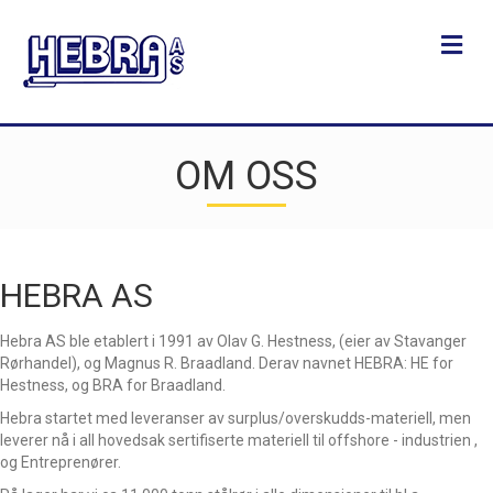
Me
OM OSS
HEBRA AS
Hebra AS ble etablert i 1991 av Olav G. Hestness, (eier av Stavanger
Rørhandel), og Magnus R. Braadland. Derav navnet HEBRA: HE for
Hestness, og BRA for Braadland.
Hebra startet med leveranser av surplus/overskudds-materiell, men
leverer nå i all hovedsak sertifiserte materiell til offshore - industrien ,
og Entreprenører.