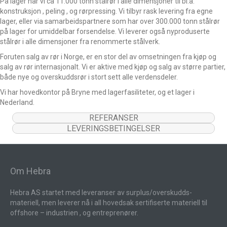
På lager har vi ca 11.000 tonn stålrør i alle dimensjoner til bl.a.
konstruksjon , peling , og rørpressing. Vi tilbyr rask levering fra egne
lager, eller via samarbeidspartnere som har over 300.000 tonn stålrør
på lager for umiddelbar forsendelse. Vi leverer også nyproduserte
stålrør i alle dimensjoner fra renommerte stålverk.
Foruten salg av rør i Norge, er en stor del av omsetningen fra kjøp og
salg av rør internasjonalt. Vi er aktive med kjøp og salg av større partier,
både nye og overskuddsrør i stort sett alle verdensdeler.
Vi har hovedkontor på Bryne med lagerfasiliteter, og et lager i
Nederland.
REFERANSER
LEVERINGSBETINGELSER
Om Hebra
Hebra AS startet med leveranser av surplus/overskudds-
materiell, men leverer nå i all hovedsak sertifiserte materiell til
offshore – industrien , og entreprenører.